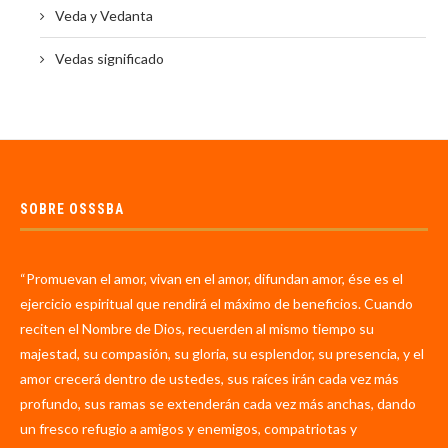
Veda y Vedanta
Vedas significado
SOBRE OSSSBA
“Promuevan el amor, vivan en el amor, difundan amor, ése es el
ejercicio espiritual que rendirá el máximo de beneficios. Cuando
reciten el Nombre de Dios, recuerden al mismo tiempo su
majestad, su compasión, su gloria, su esplendor, su presencia, y el
amor crecerá dentro de ustedes, sus raíces irán cada vez más
profundo, sus ramas se extenderán cada vez más anchas, dando
un fresco refugio a amigos y enemigos, compatriotas y