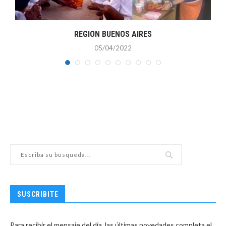
REGION BUENOS AIRES
C
05/04/2022
SUSCRIBITE
Para recibir el mensaje del día, las últimas novedades completa el