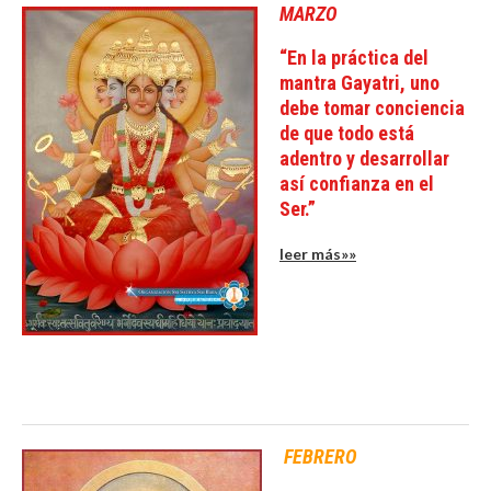
MARZO
“En la práctica del
mantra Gayatri, uno
debe tomar conciencia
de que todo está
adentro y desarrollar
así confianza en el
Ser.”
leer más»»
FEBRERO