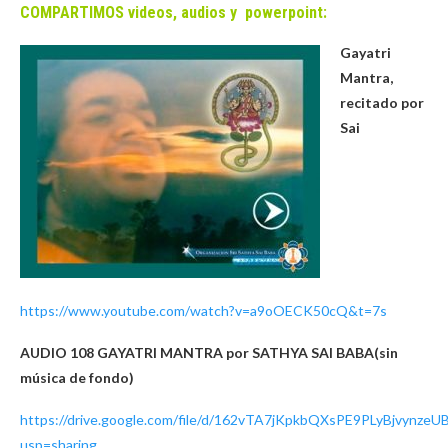
COMPARTIMOS videos, audios y powerpoint:
Gayatri
Mantra,
recitado por
Sai
https://www.youtube.com/watch?v=a9oOECK50cQ&t=7s
AUDIO 108 GAYATRI MANTRA por SATHYA SAI BABA(sin
música de fondo)
https://drive.google.com/file/d/162vTA7jKpkbQXsPE9PLyBjvynzeU
usp=sharing