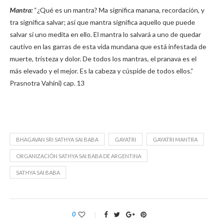
Mantra:
“¿Qué es un mantra? Ma significa manana, recordación, y
tra significa salvar; así que mantra significa aquello que puede
salvar si uno medita en ello. El mantra lo salvará a uno de quedar
cautivo en las garras de esta vida mundana que está infestada de
muerte, tristeza y dolor. De todos los mantras, el pranava es el
más elevado y el mejor. Es la cabeza y cúspide de todos ellos.”
Prasnotra Vahini) cap. 13
BHAGAVAN SRI SATHYA SAI BABA
GAYATRI
GAYATRI MANTRA
ORGANIZACIÓN SATHYA SAI BABA DE ARGENTINA
SATHYA SAI BABA
0