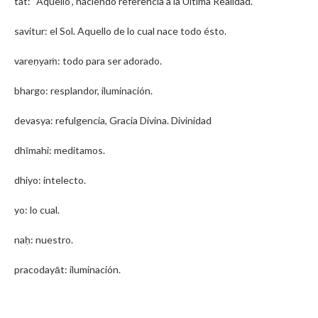
tat: “Aquello”, haciendo referencia a la Última Realidad.
savitur: el Sol. Aquello de lo cual nace todo ésto.
vareṇyaṁ: todo para ser adorado.
bhargo: resplandor, iluminación.
devasya: refulgencia, Gracia Divina. Divinidad
dhīmahi: meditamos.
dhiyo: intelecto.
yo: lo cual.
naḥ: nuestro.
pracodayāt: iluminación.