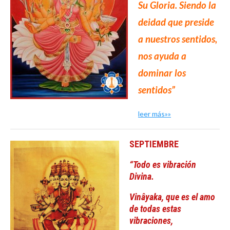
Su Gloria.
Siendo la
deidad que preside
a nuestros sentidos,
nos ayuda a
dominar los
sentidos”
leer más»»
SEPTIEMBRE
“Todo es vibración
Divina.
Vinâyaka, que es el amo
de todas estas
vibraciones,