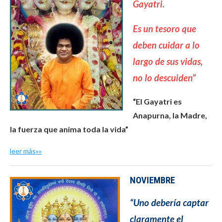
Gayatri.
Es un tesoro que
deben cuidar a lo
largo de sus vidas,
no lo descuiden”
“El Gayatri es
Anapurna, la Madre,
la fuerza que anima toda la vida”
leer más»»
NOVIEMBRE
“Uno debería captar
claramente el