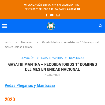
ORGANIZACIÓN SRI SATHYA SAI DE ARGENTINA
CENTROS Y GRUPOS SATHYA SAI EN ARGENTINA
Inicio
Devoción
Gayatri Mantra – recordatorios 1° domingo del
mes en Unidad nacional
DEVOCIÓN
GAYATRI MANTRA
NOVEDADES
GAYATRI MANTRA – RECORDATORIOS 1° DOMINGO
DEL MES EN UNIDAD NACIONAL
19/02/2020
Vedas Plegarias y Mantras»»
2020