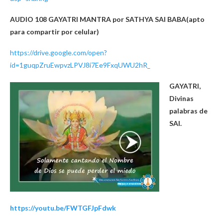
AUDIO 108 GAYATRI MANTRA por SATHYA SAI BABA(apto
para compartir por celular)
https://drive.google.com/open?
id=1guqpZruEwpvzLPVJ8i7Ee9FxqUWU2hR_
GAYATRI,
Divinas
palabras de
SAI.
https://youtu.be/FWTGFJpFdwk