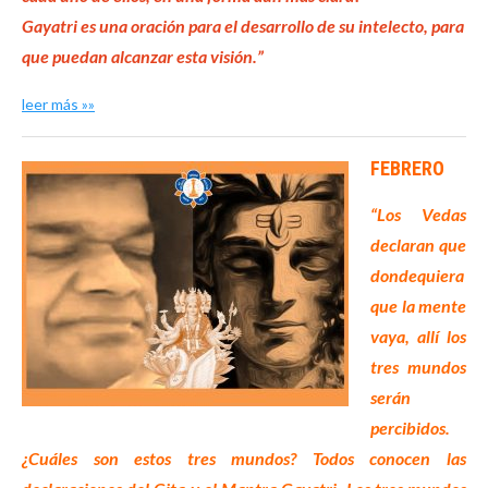
Gayatri es una oración para el desarrollo de su intelecto,
para
que puedan alcanzar esta visión.”
leer más »»
FEBRERO
“Los Vedas
declaran que
dondequiera
que la mente
vaya, allí los
tres mundos
serán
percibidos.
¿Cuáles son estos tres mundos? Todos conocen las