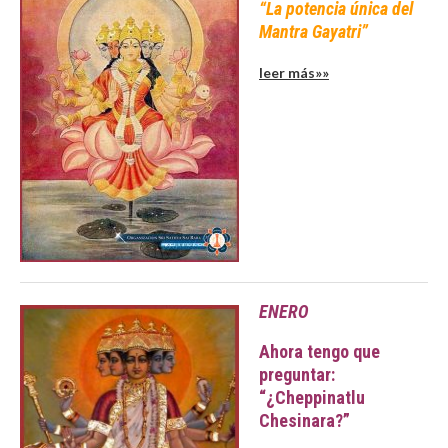
“La potencia única del
Mantra Gayatri”
leer más»»
ENERO
Ahora tengo que
preguntar:
“¿Cheppinatlu
Chesinara?”