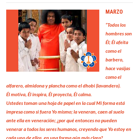
MARZO
“Todos los
hombres son
Él; Él afeita
como el
barbero,
hace vasijas
como el
alfarero, almidona y plancha como el dhobi (lavandero).
Él motiva, Él inspira, Él proyecta, Él calma.
Ustedes toman una hoja de papel en la cual Mi forma está
impresa como si fuera Yo mismo; la veneran, caen al suelo
ante ella en veneración; ¿por qué entonces no pueden
venerar a todos los seres humanos, creyendo que Yo estoy en
cada uno de ellos, en una forma aún más clara?