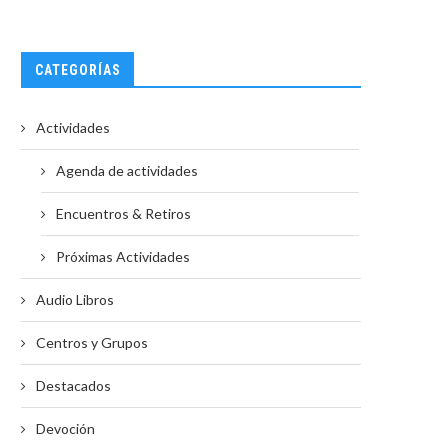
CATEGORÍAS
Actividades
Agenda de actividades
Encuentros & Retiros
istoria de la Educación Sathya Sai –
Sri Rudram
Escuelas...
23/07/2024
Próximas Actividades
24/04/2020
Audio Libros
Centros y Grupos
Destacados
Devoción