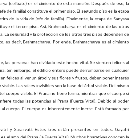
ya (celibato) es el cimiento de esta mansión. Después de eso, la
efe de familia) constituye el primer piso. El segundo piso es la etapa
tiro de la vida de jefe de familia). Finalmente, la etapa de Sanyasa
ituye el tercer piso. Así, Brahmacharya es el cimiento de las otras
da. La seguridad y la protección de los otros tres pisos dependen de
nto, es decir, Brahmacharya. Por ende, Brahmacharya es el cimiento
 las personas han olvidado este hecho vital. Se sienten felices al
ura. Sin embargo, el edificio entero puede derrumbarse en cualquier
n felices al ver un árbol y sus flores y frutos, deben poner interés
 visible. Las raíces invisibles son la base del árbol visible. Del mismo
 del cuerpo visible. El Prana no tiene forma, mientras que el cuerpo sí
nfiere todas las potencias al Prana (Fuerza Vital). Debido al poder
ar al cuerpo. El cuerpo es inherentemente inerte. Está formado por
itri y Sarasvati. Estos tres están presentes en todos. Gayatri
i es el amo del Prana (la Fuerza Vital). Muchos bharatiyas conocen la