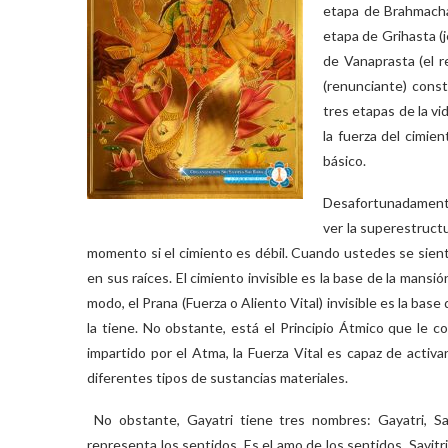
etapa de Brahmachar
etapa de Grihasta (j
de Vanaprasta (el re
(renunciante) const
tres etapas de la vi
la fuerza del cimie
básico.
Desafortunadamente,
ver la superestruct
momento si el cimiento es débil. Cuando ustedes se siente
en sus raíces. El cimiento invisible es la base de la mansión
modo, el Prana (Fuerza o Aliento Vital) invisible es la base
la tiene. No obstante, está el Principio Átmico que le co
impartido por el Atma, la Fuerza Vital es capaz de activ
diferentes tipos de sustancias materiales.
No obstante, Gayatri tiene tres nombres: Gayatri, Sav
representa los sentidos. Es el amo de los sentidos. Savitr